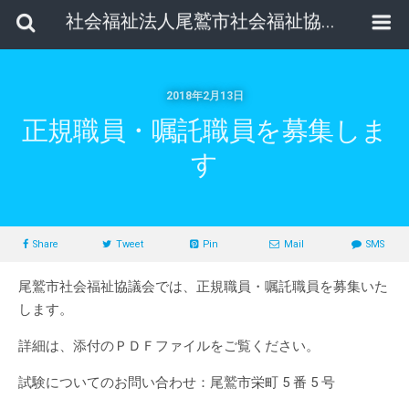
社会福祉法人尾鷲市社会福祉協議会
2018年2月13日
正規職員・嘱託職員を募集しま
す
Share
Tweet
Pin
Mail
SMS
尾鷲市社会福祉協議会では、正規職員・嘱託職員を募集いた
します。
詳細は、添付のＰＤＦファイルをご覧ください。
試験についてのお問い合わせ：尾鷲市栄町 5 番 5 号