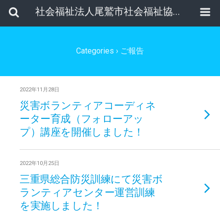
社会福祉法人尾鷲市社会福祉協議会
Categories ›
ご報告
2022年11月28日
災害ボランティアコーディネ
ーター育成（フォローアッ
プ）講座を開催しました！
2022年10月25日
三重県総合防災訓練にて災害ボ
ランティアセンター運営訓練
を実施しました！