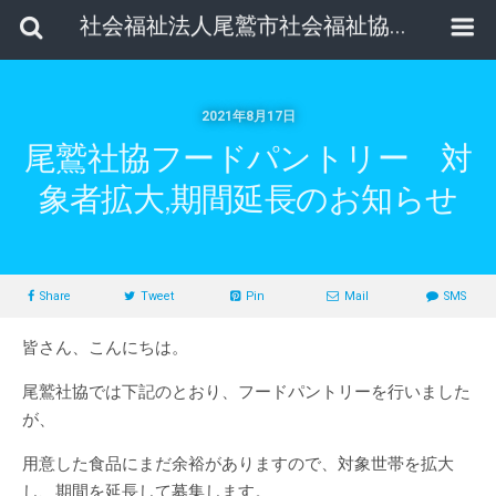
社会福祉法人尾鷲市社会福祉協議会
2021年8月17日
尾鷲社協フードパントリー 対
象者拡大,期間延長のお知らせ
Share
Tweet
Pin
Mail
SMS
皆さん、こんにちは。
尾鷲社協では下記のとおり、フードパントリーを行いました
が、
用意した食品にまだ余裕がありますので、対象世帯を拡大
し、期間を延長して募集します。